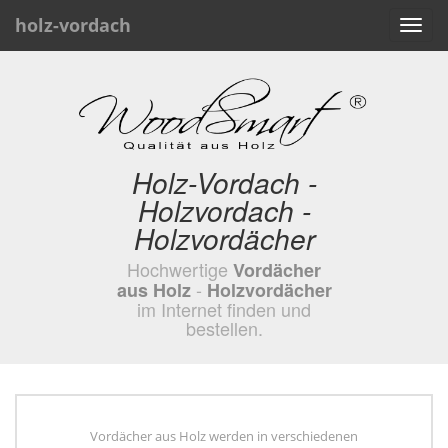
holz-vordach
Toggl
navig
Holz-Vordach -
Holzvordach -
Holzvordächer
Hochwertige
Vordächer
-
aus Holz
Holzvordächer
im Internet finden und
bestellen.
Vordächer aus Holz werden in verschiedenen