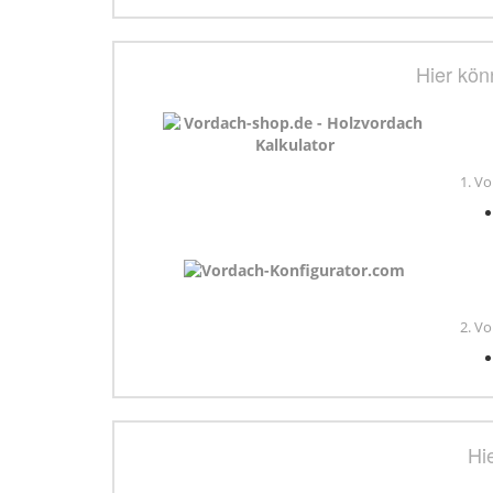
Hier kön
1. Vo
2. V
Hi