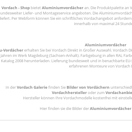
Vordach - Shop
bietet
Aluminiumvordächer
an. Die Produktpalette an V
undesweiter Liefer- und Montageservice angeboten. Die Aluminiumvordäch
liefert. Per Webform können Sie ein schriftliches Vordachangebot anfordern.
innerhalb von maximal 24 Stund
Aluminiumvordächer
u-Vordächer
erhalten Sie bei Vordach Direkt in Großer Auswahl. Vordach Di
Jahren im Werk Magdeburg (Sachsen-Anhalt). Farbgebung in allen RAL Farb
Katalog 2008 herunterladen. Lieferung bundesweit und in benachbarte EU
erfahrenen Monteure von Vordach D
In der
Vordach Galerie
finden Sie
Bilder von Vordächern
unterschiedl
Vordachhersteller
oder zum
Vordachanbie
Hersteller können Ihre Vordachmodelle kostenfrei mit einstell
Hier finden sie die Bilder der
Aluminiumvordächer