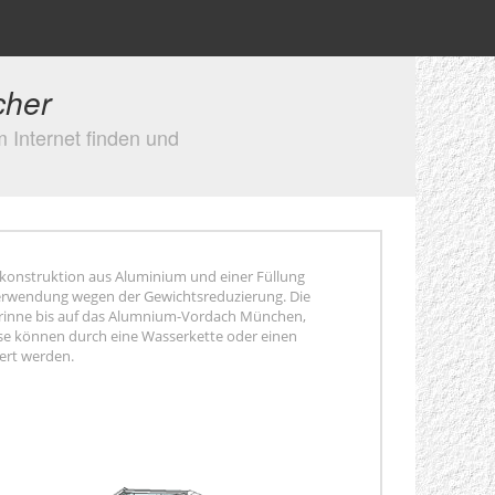
cher
 Internet finden und
konstruktion aus Aluminium und einer Füllung
t Verwendung wegen der Gewichtsreduzierung. Die
genrinne bis auf das Alumnium-Vordach München,
ese können durch eine Wasserkette oder einen
ert werden.