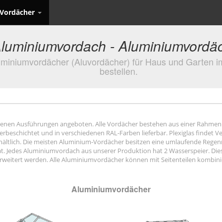
Vordächer
luminiumvordach - Aluminiumvordä
miniumvordächer (Aluvordächer) für Haus und Garten im
bestellen.
enen Ausführungen angeboten. Alle Vordächer bestehen aus einer Rahmen
verbeschichtet und in verschiedenen RAL-Farben lieferbar. Plexiglas finde
 erhältlich. Die meisten Aluminium-Vordächer besitzen eine umlaufende Re
 hat. Jedes Aluminiumvordach aus unserer Produktion hat 2 Wasserspeier. Di
erweitert werden. Alle Aluminiumvordächer können mit Seitenteilen kombini
Aluminiumvordächer