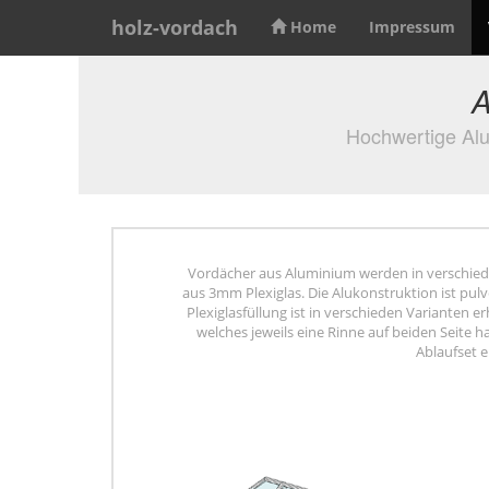
holz-vordach
Home
Impressum
A
Hochwertige Alu
Vordächer aus Aluminium werden in verschied
aus 3mm Plexiglas. Die Alukonstruktion ist pul
Plexiglasfüllung ist in verschieden Varianten
welches jeweils eine Rinne auf beiden Seite
Ablaufset 